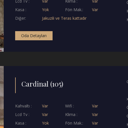
Lcd Tv :
Var
Klima :
Var
Kasa :
Yok
Fön Mak.:
Var
Diğer:
Jakuzili ve Teras kattadır
Oda Detayları
Cardinal (105)
Kahvaltı :
Var
Wifi :
Var
Lcd Tv :
Var
Klima :
Var
Kasa :
Yok
Fön Mak.:
Var